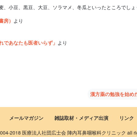
麦、小豆、黒豆、大豆、ソラマメ、冬瓜といったところでしょ
書房）
より
れであなたも医者いらず」
より
漢方薬の勉強を始め
メールマガジン
雑誌取材・メディア出演
リンク
 © 2004-2018 医療法人社団広士会 陣内耳鼻咽喉科クリニック all rights