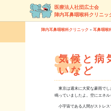
医療法人社団広士会
陣内耳鼻咽喉科クリニッ
陣内耳鼻咽喉科クリニック
»
耳鼻咽喉
気候と病
いなど
東京は週末に大変な豪雨でした
鳴っていましたよ。空にエネル
小宇宙である人間がストレスで