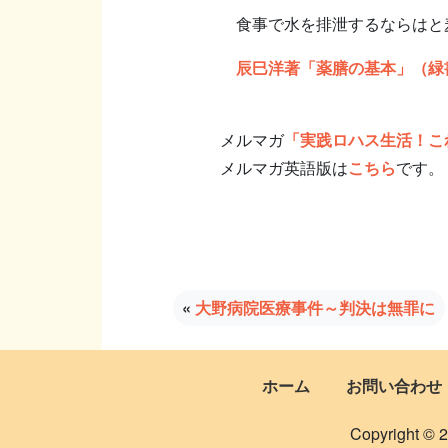
食事で水を排泄するならはと
辰巳洋著「薬膳の基本」（緑
メルマガ
「実践ロハス生活！こ
メルマガ英語版は
こちら
です。
«
大野病院医療事件～判決は無罪に
ホーム
お問い合わせ
Copyright