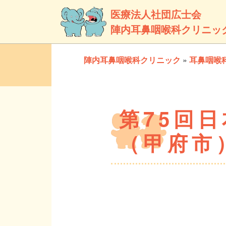
医療法人社団広士会
陣内耳鼻咽喉科クリニッ
陣内耳鼻咽喉科クリニック
»
耳鼻咽喉
第75回
（甲府市