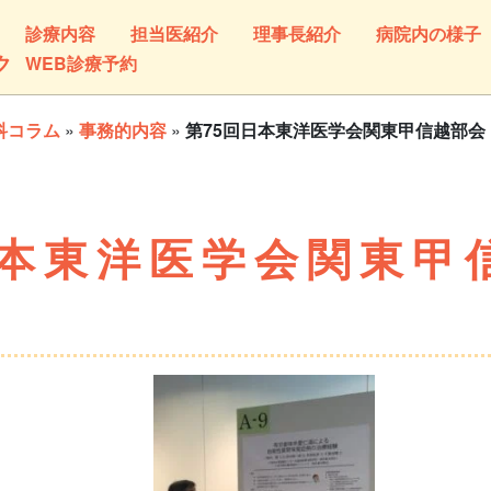
診療内容
担当医紹介
理事長紹介
病院内の様子
ク
WEB診療予約
科コラム
»
事務的内容
»
第75回日本東洋医学会関東甲信越部会
日本東洋医学会関東甲
）