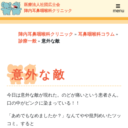
医療法人社団広士会
menu
陣内耳鼻咽喉科クリニック
陣内耳鼻咽喉科クリニック
»
耳鼻咽喉科コラム
»
診療一般
»
意外な敵
意外な敵
今日は意外な敵が現れた。のどが痛いという患者さん。
口の中がピンクに染まっている！！
「あめでもなめましたか？」なんてやや批判めいたツッ
コミ。すると