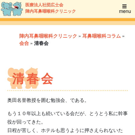
医療法人社団広士会
menu
陣内耳鼻咽喉科クリニック
陣内耳鼻咽喉科クリニック
»
耳鼻咽喉科コラム
»
会合
»
清春会
清春会
奥田名誉教授を囲む勉強会、である。
もう１０年以上も続いている会だが、とうとう私に幹事
役が回ってきた。
日程が苦しく、ホテルも思うように押さえられないた