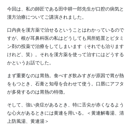
今回は、私の師匠である田中耕一郎先生が口腔の病気と
漢方治療についてご講演されました。
口内炎を漢方薬で治せるということはわかっているので
すが、根が耳鼻科医の私はどうしても局所処置とビタミ
ン剤の投薬で治療をしてしまいます（それでも治ります
けれど、笑）。それを漢方薬を使って治すにはどうする
かというお話でした。
まず重要なのは胃熱。食べすぎ飲みすぎが原因で胃が熱
をもつとき、石膏と知母を合わせて使う。口唇にアフタ
が多発するのは胃熱の特徴。
そして、強い炎症があるとき、特に舌尖が赤くなるよう
な心火があるときには黄連を用いる。＜黄連解毒湯、清
上防風湯、黄連湯＞