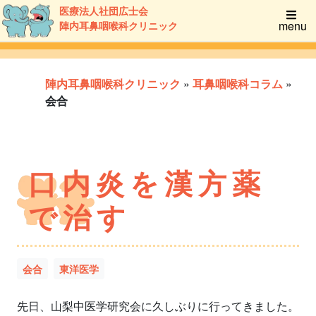
医療法人社団広士会
menu
陣内耳鼻咽喉科クリニック
陣内耳鼻咽喉科クリニック
»
耳鼻咽喉科コラム
»
会合
口内炎を漢方薬
で治す
会合
東洋医学
先日、山梨中医学研究会に久しぶりに行ってきました。