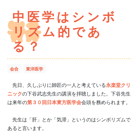
中医学はシンボ
リズム的であ
る？
会合
東洋医学
先日、久しぶりに師匠の一人と考えている
永楽堂クリ
ニック
の下谷武志先生の講演を拝聴しました。下谷先生
は来年の
第３０回日本東方医学会
会頭を務められます。
先生は「肝」とか「気滞」というのはシンボリズムで
あると言います。