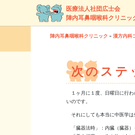
医療法人社団広士会
陣内耳鼻咽喉科クリニッ
陣内耳鼻咽喉科クリニック
»
漢方内科
次のステ
１ヶ月に１度、日曜日に行われ
いのです。
それにしても本当に中医学は生
「臓器法時」：内臓（臓器）