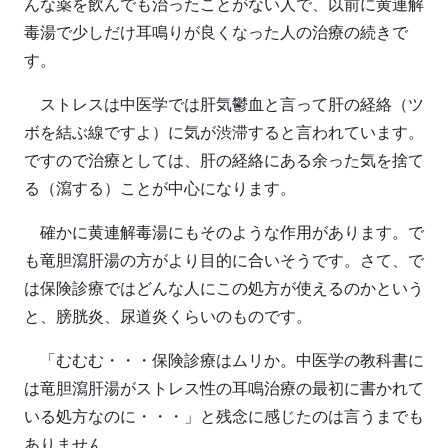
んな薬を飲んでも治ったことがない人で、以前に黄連解
毒湯で少しだけ耳鳴りが良くなった人の治療の続きで
す。
ストレスは中医学では肝気鬱血と言って肝の経絡（ツ
ボを結ぶ線ですよ）に気が渋滞すると言われています。
ですので治療としては、肝の経絡にある余った気を捨て
る（瀉する）ことが中心になります。
確かに黄連解毒湯にもそのような作用があります。で
も竜胆瀉肝湯の方がより目的に合いそうです。さて、で
は保険診療ではどんな人にこの処方が使えるのかという
と、膀胱炎、尿道炎くらいのものです。
「むむむ・・・保険診療はムリか。中医学の教科書に
は竜胆瀉肝湯がストレス性の耳鳴治療の最初に書かれて
いる処方なのに・・・」と残念に感じたのは言うまでも
ありません。