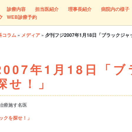
診療内容
担当医紹介
理事長紹介
病院内の様子
ク
WEB診療予約
科コラム
»
メディア
»
夕刊フジ2007年1月18日「ブラックジ
007年1月18日「
探せ！」
治療施す名医
ックを探せ！」