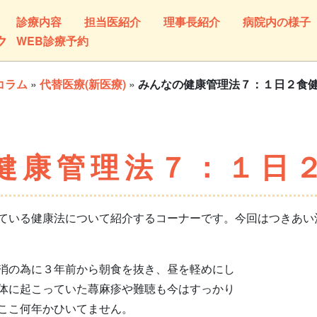
診療内容
担当医紹介
理事長紹介
病院内の様子
ク
WEB診療予約
コラム
»
代替医療(新医療)
»
みんなの健康管理法７：１日２食
健康管理法７：１日
いる健康法について紹介するコーナーです。今回はつきあい
消の為に３年前から朝食を抜き、昼を軽めにし
体に起こっていた蕁麻疹や難聴も今はすっかり
ここ何年かひいてません。