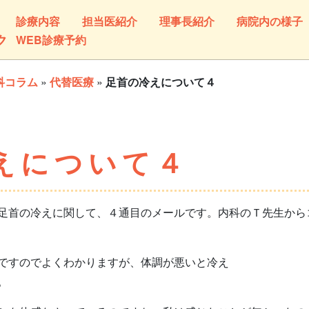
診療内容
担当医紹介
理事長紹介
病院内の様子
ク
WEB診療予約
科コラム
»
代替医療
»
足首の冷えについて４
えについて４
首の冷えに関して、４通目のメールです。内科のＴ先生から
ですのでよくわかりますが、体調が悪いと冷え
。