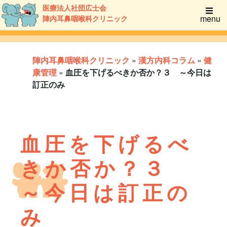
医療法人社団広士会
menu
陣内耳鼻咽喉科クリニック
陣内耳鼻咽喉科クリニック
»
漢方内科コラム
»
健
康管理
»
血圧を下げるべきか否か？３ ～今日は
訂正のみ
血圧を下げるべ
きか否か？３
～今日は訂正の
み