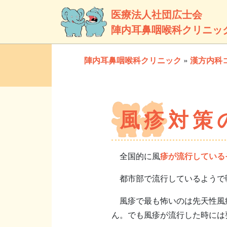
医療法人社団広士会
陣内耳鼻咽喉科クリニッ
陣内耳鼻咽喉科クリニック
»
漢方内科
風疹対策
全国的に風
疹が流行している
都市部で流行しているようで
風疹で最も怖いのは先天性風疹
ん。でも風疹が流行した時には