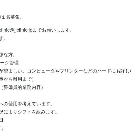
職員１名募集。
c@jjclinic.jpまでお願いします。
す。
潔な方。
ーク管理
ンピュータやプリンターなどのハードにも詳し
雑用まで）
員的業務内容）
への登用を考えています。
況によりシフトを組みます。
日
与