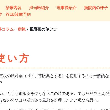
診療内容
担当医紹介
理事長紹介
病院内の様子
ク
WEB診療予約
科コラム
»
病気
»
風邪薬の使い方
使い方
市販の風邪薬（以下、市販薬とする）を使用するのは一般的な
？
め、もしも市販薬を使うならこの時である。でもただでさえだ
うなのでやはり漢方薬で風邪を処理したいと私なら思う。