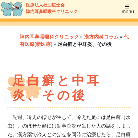
医療法人社団広士会
menu
陣内耳鼻咽喉科クリニック
陣内耳鼻咽喉科クリニック
»
漢方内科コラム
»
代
替医療(新医療)
»
足白癬と中耳炎、その後
足白癬と中耳
炎、その後
先週、冷えのぼせが生じて、冷えた足には足白癬（水
虫）、のぼせた頭には副鼻腔炎が生じた人の話をしまし
た。漢方薬で冷えとのぼせを同時に治療したら、足白癬