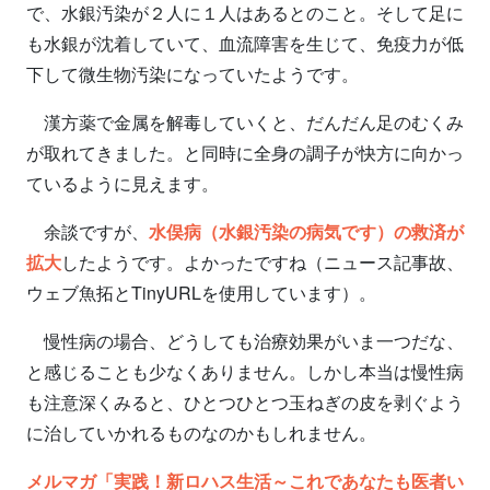
で、水銀汚染が２人に１人はあるとのこと。そして足に
も水銀が沈着していて、血流障害を生じて、免疫力が低
下して微生物汚染になっていたようです。
漢方薬で金属を解毒していくと、だんだん足のむくみ
が取れてきました。と同時に全身の調子が快方に向かっ
ているように見えます。
余談ですが、
水俣病（水銀汚染の病気です）の救済が
拡大
したようです。よかったですね（ニュース記事故、
ウェブ魚拓とTinyURLを使用しています）。
慢性病の場合、どうしても治療効果がいま一つだな、
と感じることも少なくありません。しかし本当は慢性病
も注意深くみると、ひとつひとつ玉ねぎの皮を剥ぐよう
に治していかれるものなのかもしれません。
メルマガ「実践！新ロハス生活～これであなたも医者い