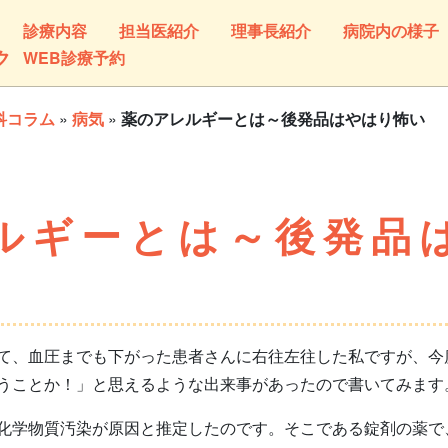
診療内容
担当医紹介
理事長紹介
病院内の様子
ク
WEB診療予約
科コラム
»
病気
»
薬のアレルギーとは～後発品はやはり怖い
ルギーとは～後発品
、血圧までも下がった患者さんに右往左往した私ですが、今
うことか！」と思えるような出来事があったので書いてみます
学物質汚染が原因と推定したのです。そこである錠剤の薬で