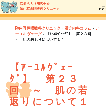
医療法人社団広士会
me
陣内耳鼻咽喉科クリニック
陣内耳鼻咽喉科クリニック
»
漢方内科コラム
»
ア
ーユルヴェーダ
»
【ｱｰﾕﾙｳﾞｪｰﾀﾞ】 第２３回
～ 肌の若返りについて１４
【ｱｰﾕﾙｳﾞｪｰ
ﾀﾞ】 第２３
回 ～ 肌の若
返りについて１