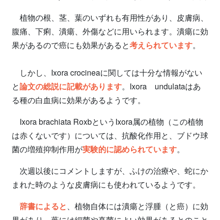
植物の根、茎、葉のいずれも有用性があり、皮膚病、
腹痛、下痢、潰瘍、外傷などに用いられます。潰瘍に効
果があるので癌にも効果があると
考えられています
。
しかし、Ixora crocineaに関しては十分な情報がない
と
論文の総説に記載があります
。Ixora undulataはあ
る種の白血病に効果があるようです。
Ixora brachiata RoxbというIxora属の植物（この植物
は赤くないです）については、抗酸化作用と、ブドウ球
菌の増殖抑制作用が
実験的に認められています
。
次週以後にコメントしますが、ふけの治療や、蛇にか
まれた時のような皮膚病にも使われているようです。
辞書によると
、植物自体には潰瘍と浮腫（と癌）に効
果があり、葉には細菌や真菌によい効果があるとのこと