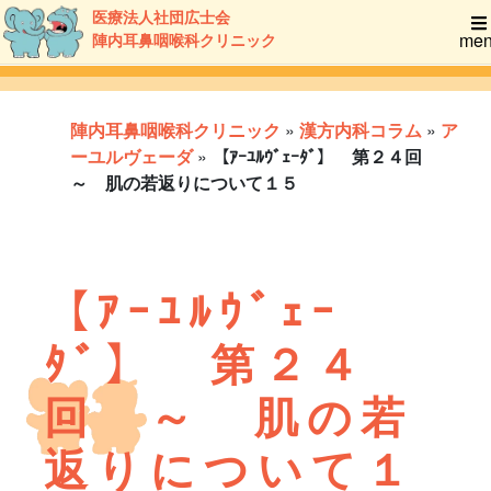
医療法人社団広士会
me
陣内耳鼻咽喉科クリニック
陣内耳鼻咽喉科クリニック
»
漢方内科コラム
»
ア
ーユルヴェーダ
»
【ｱｰﾕﾙｳﾞｪｰﾀﾞ】 第２４回
～ 肌の若返りについて１５
【ｱｰﾕﾙｳﾞｪｰ
ﾀﾞ】 第２４
回 ～ 肌の若
返りについて１