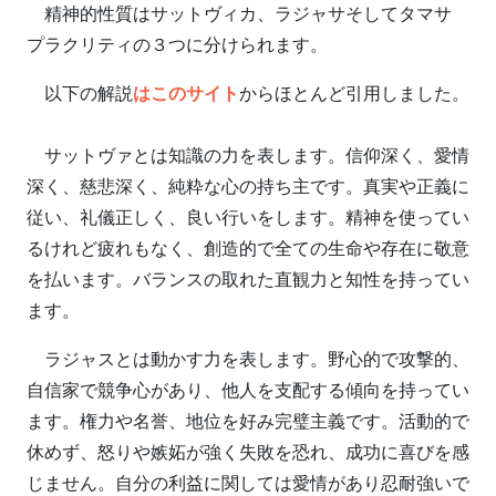
精神的性質はサットヴィカ、ラジャサそしてタマサ
プラクリティの３つに分けられます。
以下の解説
はこのサイト
からほとんど引用しました。
サットヴァとは知識の力を表します。信仰深く、愛情
深く、慈悲深く、純粋な心の持ち主です。真実や正義に
従い、礼儀正しく、良い行いをします。精神を使ってい
るけれど疲れもなく、創造的で全ての生命や存在に敬意
を払います。バランスの取れた直観力と知性を持ってい
ます。
ラジャスとは動かす力を表します。野心的で攻撃的、
自信家で競争心があり、他人を支配する傾向を持ってい
ます。権力や名誉、地位を好み完璧主義です。活動的で
休めず、怒りや嫉妬が強く失敗を恐れ、成功に喜びを感
じません。自分の利益に関しては愛情があり忍耐強いで