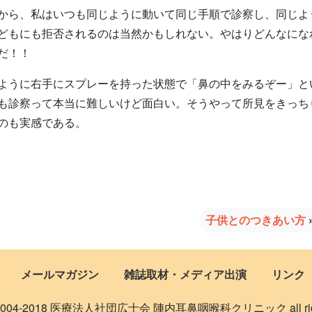
から、私はいつも同じように動いて同じ手順で診察し、同じよ
どもにも拒否されるのは当然かもしれない。やはりどんなにな
だ！！
ように右手にスプレーを持った状態で「鼻の中をみるぞー」と
も診察って本当に難しいけど面白い。そうやって所見をきっち
のも実感である。
子供とのつきあい方
メールマガジン
雑誌取材・メディア出演
リンク
 © 2004-2018 医療法人社団広士会 陣内耳鼻咽喉科クリニック all rights