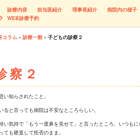
診療内容
担当医紹介
理事長紹介
病院内の様子
ク
WEB診療予約
科コラム
»
診療一般
»
子どもの診察２
診察２
思い知らされたこと。
いると言っても病院は不安なところらしい。
軽い気持で「もう一度鼻を見せて」と言ったところ、いつもに
っても硬直して拒否のまま。