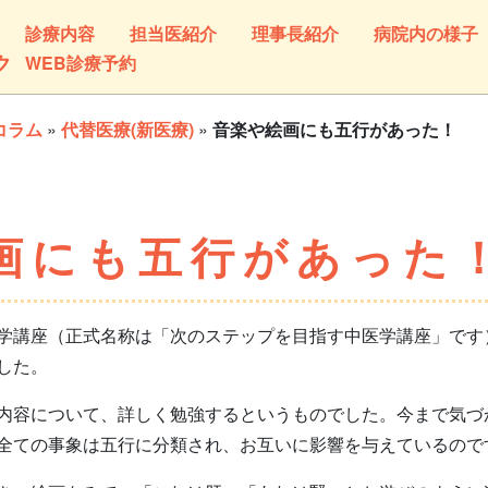
診療内容
担当医紹介
理事長紹介
病院内の様子
ク
WEB診療予約
コラム
»
代替医療(新医療)
»
音楽や絵画にも五行があった！
画にも五行があった
講座（正式名称は「次のステップを目指す中医学講座」です
した。
容について、詳しく勉強するというものでした。今まで気づ
全ての事象は五行に分類され、お互いに影響を与えているので