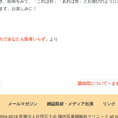
、絵画をみて、「これは肝」「あれは腎」とお遊びのように
ます。お楽しみに！
れであなたも医者いらず」
より
４
認知症について～ま
メールマガジン
雑誌取材・メディア出演
リンク
 © 2004-2018 医療法人社団広士会 陣内耳鼻咽喉科クリニック all rights