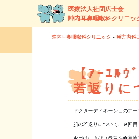
医療法人社団広士会
陣内耳鼻咽喉科クリニッ
陣内耳鼻咽喉科クリニック
»
漢方内科
【ｱｰﾕﾙ
若返りに
ドクターディネーシュのアー
肌の若返りについて、９回目
今日はにきび（尋常性�養瘡