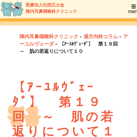
医療法人社団広士会
me
陣内耳鼻咽喉科クリニック
陣内耳鼻咽喉科クリニック
»
漢方内科コラム
»
ア
ーユルヴェーダ
»
【ｱｰﾕﾙｳﾞｪｰﾀﾞ】 第１９回
～ 肌の若返りについて１０
【ｱｰﾕﾙｳﾞｪｰ
ﾀﾞ】 第１９
回 ～ 肌の若
返りについて１