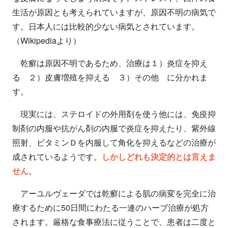
生活が原因とも考えられていますが、原因不明の病気で
す。日本人には比較的少ない病気とされています。
（Wikipediaより）
乾癬は原因不明であるため、治療は１）炎症を抑え
る ２）皮膚増殖を抑える ３）その他 に分かれま
す。
現実には、ステロイドの外用剤を使う他には、免疫抑
制剤の内服や抗がん剤の内服で炎症を抑えたり、紫外線
照射、ビタミンＤを内服して角化を抑えるなどの治療が
成されているようです。
しかしどれも決定的とは言えま
せん
。
アーユルヴェーダでは乾癬による肌の病変を完全に治
療するために50日間にわたる一連のハーブ治療が処方
されます。厳格な食事療法に従うことで、患者は二度と