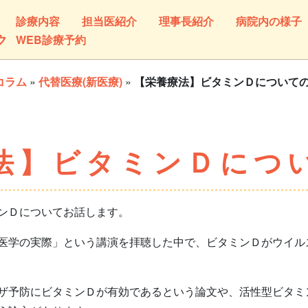
診療内容
担当医紹介
理事長紹介
病院内の様子
ク
WEB診療予約
コラム
»
代替医療(新医療)
»
【栄養療法】ビタミンＤについて
法】ビタミンＤにつ
ンＤについてお話します。
学の実際」という講演を拝聴した中で、ビタミンＤがウイル
予防にビタミンＤが有効であるという論文や、活性型ビタミ